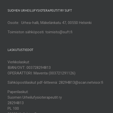
SUOMEN URHEILUFYSIOTERAPEUTIT RY SUFT
Osoite: Urhea-halli, Mäkelänkatu 47, 00550 Helsinki
Toimiston sähköposti: toimisto@suft.fi
LASKUTUSTIEDOT
Verkkolaskut:
IBAN/OVT: 003728294813
OPERAATTORI: Maventa (003721291126)
Sähköpostilaskut pdf-liitteenä: 28294813@scan.netvisor.fi
Paperilaskut:
Suomen Urheilufysioterapeutit ry
28294813
PL 100