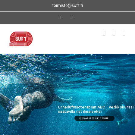
Skip
toimisto@suft.fi
to
content
Facebook
Instagram
Urheilufysioterapian ABC - verkkokurssi
saatavilla nyt ilmaiseksi
KLIKKAA ITSESI KURSSILLE